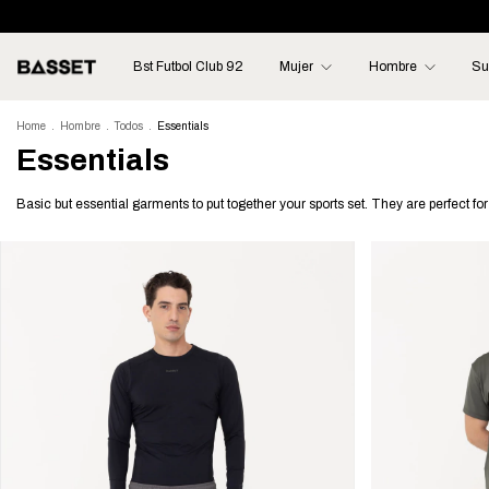
Bst Futbol Club 92
Mujer
Hombre
Su
Home
.
Hombre
.
Todos
.
Essentials
Essentials
Basic but essential garments to put together your sports set. They are perfect fo