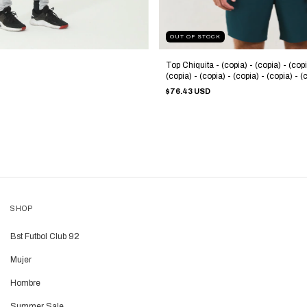
OUT OF STOCK
Top Chiquita - (copia) - (copia) - (copi
(copia) - (copia) - (copia) - (copia) - (
(copia) - (copia) - (copia) - (copia) - (
$76.43 USD
(copia) - (copia) - (copia) - (copia) - (
(copia) - (copia) - (copia) - (copia) - (
SHOP
Bst Futbol Club 92
Mujer
Hombre
Summer Sale