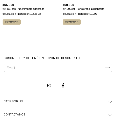
$60.000
$65.000
$54.000
con
Transferencia o depósito
$58.500
con
Transferencia o depósito
6
cuotas sin interés de
$10.000
6
cuotas sin interés de
$10.833,33
COMPRAR
COMPRAR
SUSCRIBITE Y OBTENÉ UN CUPÓN DE DESCUENTO
CATEGORÍAS
CONTACTÁNOS