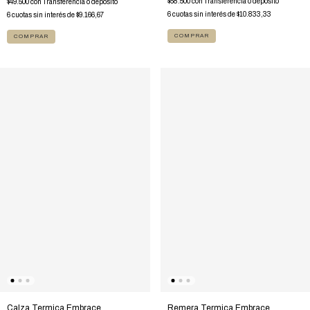
$58.500
con
Transferencia o depósito
$49.500
con
Transferencia o depósito
6
cuotas sin interés de
$10.833,33
6
cuotas sin interés de
$9.166,67
COMPRAR
COMPRAR
Remera Termica Embrace
Calza Termica Embrace