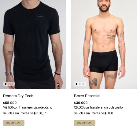
Remera Dry Tech
Boxer Essential
$55.000
$30.000
$49.500
con
Transferencia o depósito
$27.000
con
Transferencia o depósito
6
cuotas sin interés de
$9.166,67
6
cuotas sin interés de
$5.000
COMPRAR
COMPRAR