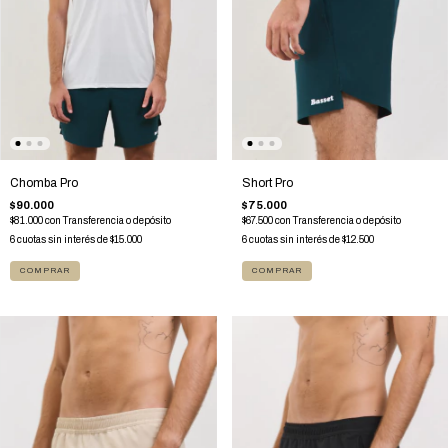
Chomba Pro
Short Pro
$90.000
$75.000
$81.000
con
Transferencia o depósito
$67.500
con
Transferencia o depósito
6
cuotas sin interés de
$15.000
6
cuotas sin interés de
$12.500
COMPRAR
COMPRAR