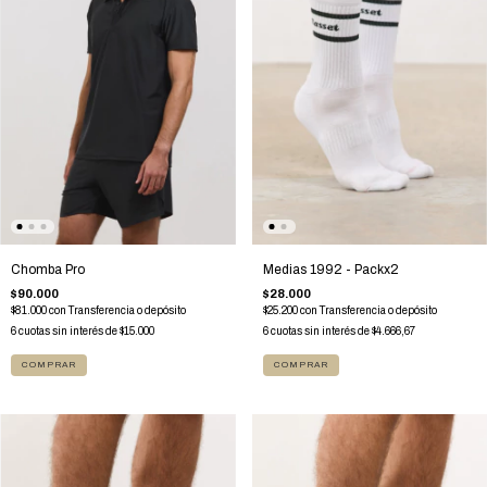
Chomba Pro
Medias 1992 - Packx2
$90.000
$28.000
$81.000
con
Transferencia o depósito
$25.200
con
Transferencia o depósito
6
cuotas sin interés de
$15.000
6
cuotas sin interés de
$4.666,67
COMPRAR
COMPRAR