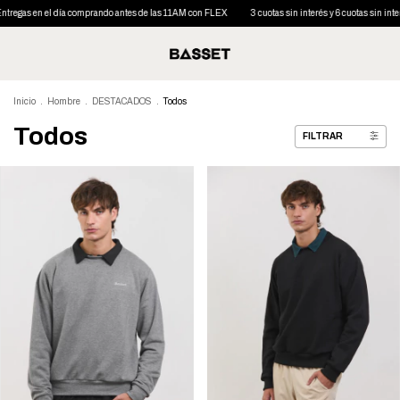
 comprando antes de las 11AM con FLEX
3 cuotas sin interés y 6 cuotas sin interés desde $200.000
Inicio
.
Hombre
.
DESTACADOS
.
Todos
Todos
FILTRAR