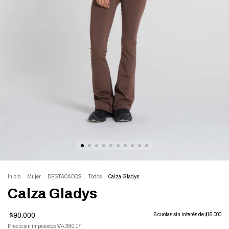
Inicio
.
Mujer
.
DESTACADOS
.
Todos
.
Calza Gladys
Calza Gladys
$90.000
6
cuotas sin interés de
$15.000
Precio sin impuestos
$74.380,17