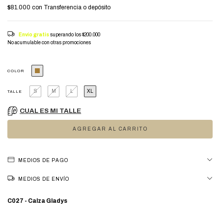
$81.000
con
Transferencia o depósito
Envío gratis
superando los
$200.000
No acumulable con otras promociones
COLOR
S
M
L
XL
TALLE
CUAL ES MI TALLE
MEDIOS DE PAGO
MEDIOS DE ENVÍO
C027 - Calza Gladys