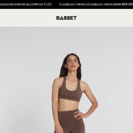
rando antes de las 11AM con FLEX
3 cuotas sin interés y 6 cuotas sin interés desde $200.000 | 10