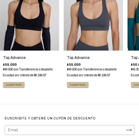
Top
Top Advance
Top Advance
$50.
$55.000
$55.000
$45.0
$49.500
con
Transferencia o depósito
$49.500
con
Transferencia o depósito
6
cuot
6
cuotas sin interés de
$9.166,67
6
cuotas sin interés de
$9.166,67
CO
COMPRAR
COMPRAR
SUSCRIBITE Y OBTENÉ UN CUPÓN DE DESCUENTO