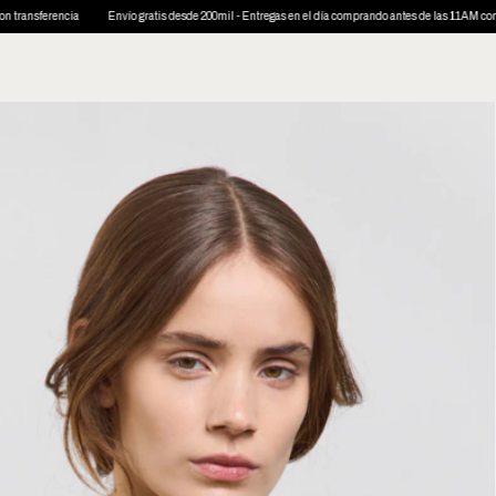
vío gratis desde 200mil - Entregas en el día comprando antes de las 11AM con FLEX
3 cuotas si