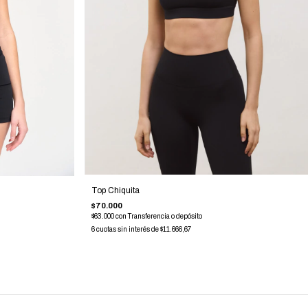
Top Chiquita
$70.000
$63.000
con
Transferencia o depósito
6
cuotas sin interés de
$11.666,67