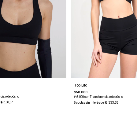
Top Bfc
$50.000
cia o depósito
$45.000
con
Transferencia o depósito
e
$9.166,67
6
cuotas sin interés de
$8.333,33