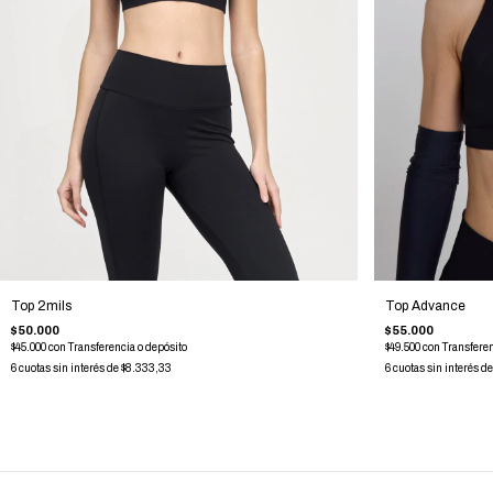
Top Advance
Top 2mils
$55.000
$50.000
$49.500
con
Transferen
$45.000
con
Transferencia o depósito
6
cuotas sin interés d
6
cuotas sin interés de
$8.333,33