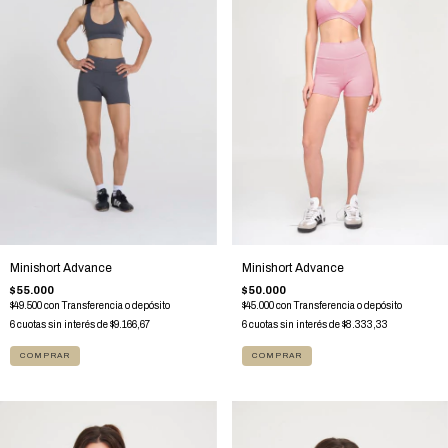
Minishort Advance
Minishort Advance
$55.000
$50.000
$49.500
con
Transferencia o depósito
$45.000
con
Transferencia o depósito
6
cuotas sin interés de
$9.166,67
6
cuotas sin interés de
$8.333,33
COMPRAR
COMPRAR