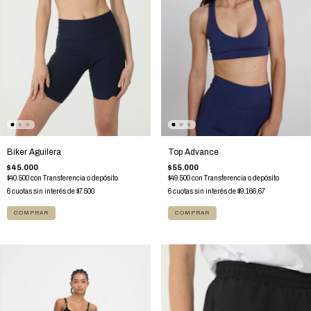
Top Advance
Biker Aguilera
$55.000
$45.000
$49.500
con
Transferencia o depósito
$40.500
con
Transferencia o depósito
6
cuotas sin interés de
$9.166,67
6
cuotas sin interés de
$7.500
COMPRAR
COMPRAR