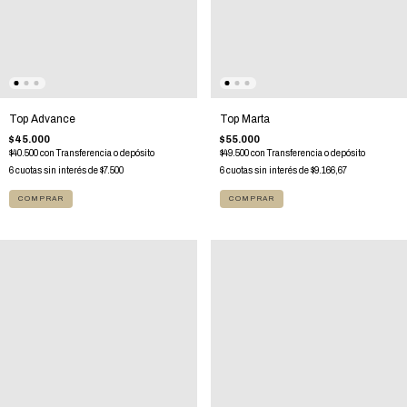
Top Marta
Top Advance
$55.000
$45.000
$49.500
con
Transferencia o depósito
$40.500
con
Transferencia o depósito
6
cuotas sin interés de
$9.166,67
6
cuotas sin interés de
$7.500
COMPRAR
COMPRAR