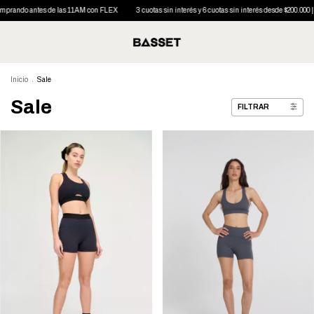
e las 11AM con FLEX
3 cuotas sin interés y 6 cuotas sin interés desde $200.000 | 10% OFF con tran
Inicio
.
Sale
Sale
FILTRAR