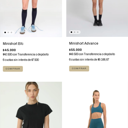
Minishort Advance
Minishort Bfc
$55.000
$45.000
$49.500
con
Transferencia o depósito
$40.500
con
Transferencia o depósito
6
cuotas sin interés de
$9.166,67
6
cuotas sin interés de
$7.500
COMPRAR
COMPRAR