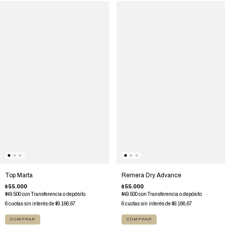
Top Marta
Remera Dry Advance
$55.000
$55.000
$49.500
con
Transferencia o depósito
$49.500
con
Transferencia o depósito
6
cuotas sin interés de
$9.166,67
6
cuotas sin interés de
$9.166,67
COMPRAR
COMPRAR