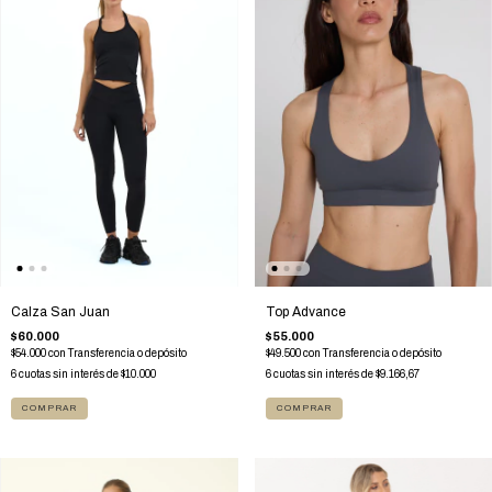
Top Advance
Calza San Juan
$55.000
$60.000
$49.500
con
Transferencia o depósito
$54.000
con
Transferencia o depósito
6
cuotas sin interés de
$9.166,67
6
cuotas sin interés de
$10.000
COMPRAR
COMPRAR