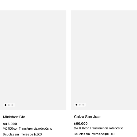
Calza San Juan
Minishort Bfc
$60.000
$45.000
$54.000
con
Transferencia o depósito
$40.500
con
Transferencia o depósito
6
cuotas sin interés de
$10.000
6
cuotas sin interés de
$7.500