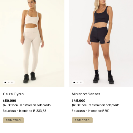
Minishort Senses
Calza Gybro
$45.000
$50.000
$40.500
con
Transferencia o depósito
$45.000
con
Transferencia o depósito
6
cuotas sin interés de
$7.500
6
cuotas sin interés de
$8.333,33
COMPRAR
COMPRAR