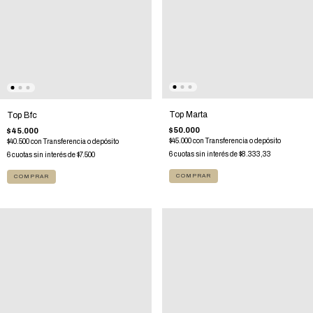
Top Marta
Top Bfc
$50.000
$45.000
$45.000
con
Transferencia o depósito
$40.500
con
Transferencia o depósito
6
cuotas sin interés de
$8.333,33
6
cuotas sin interés de
$7.500
COMPRAR
COMPRAR