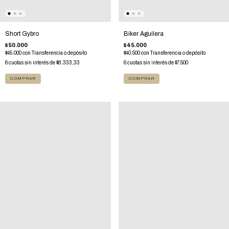
Short Gybro
Biker Aguilera
$50.000
$45.000
$45.000
con
Transferencia o depósito
$40.500
con
Transferencia o depósito
6
cuotas sin interés de
$8.333,33
6
cuotas sin interés de
$7.500
COMPRAR
COMPRAR