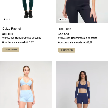
Calza Rachel
Top Tech
$60.000
$55.000
$54.000
con
Transferencia o depósito
$49.500
con
Transferencia o depósito
6
cuotas sin interés de
$10.000
6
cuotas sin interés de
$9.166,67
COMPRAR
COMPRAR