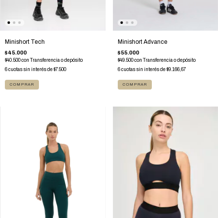
Minishort Advance
Minishort Tech
$55.000
$45.000
$49.500
con
Transferencia o depósito
$40.500
con
Transferencia o depósito
6
cuotas sin interés de
$9.166,67
6
cuotas sin interés de
$7.500
COMPRAR
COMPRAR