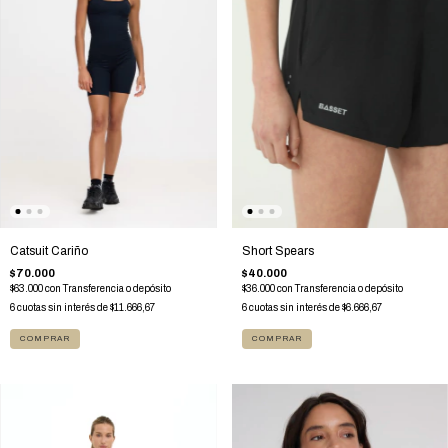
Catsuit Cariño
Short Spears
$70.000
$40.000
$63.000
con
Transferencia o depósito
$36.000
con
Transferencia o depósito
6
cuotas sin interés de
$11.666,67
6
cuotas sin interés de
$6.666,67
COMPRAR
COMPRAR