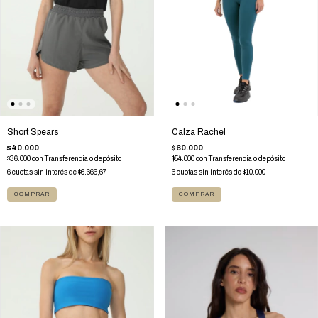
Calza Rachel
Short Spears
$60.000
$40.000
$54.000
con
Transferencia o depósito
$36.000
con
Transferencia o depósito
6
cuotas sin interés de
$10.000
6
cuotas sin interés de
$6.666,67
COMPRAR
COMPRAR