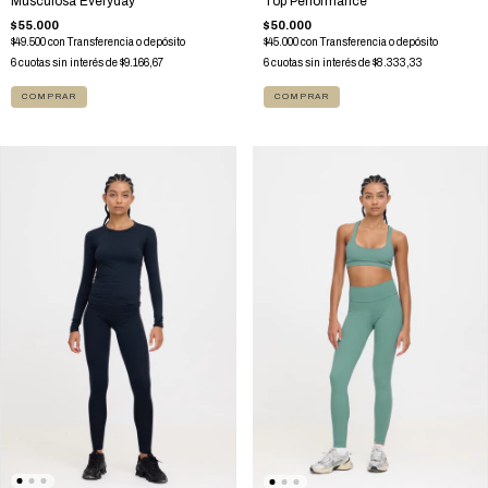
Musculosa Everyday
Top Performance
$55.000
$50.000
$49.500
con
Transferencia o depósito
$45.000
con
Transferencia o depósito
6
cuotas sin interés de
$9.166,67
6
cuotas sin interés de
$8.333,33
COMPRAR
COMPRAR