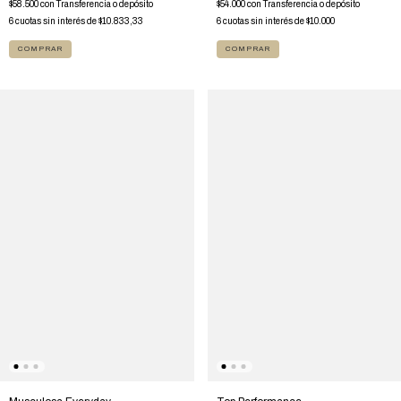
$54.000
con
Transferencia o depósito
$58.500
con
Transferencia o depósito
6
cuotas sin interés de
$10.000
6
cuotas sin interés de
$10.833,33
COMPRAR
COMPRAR