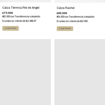
Calza Térmica Piel de Angel
Calza Rachel
$70.000
$60.000
$63.000
con
Transferencia o depósito
$54.000
con
Transferencia o depósito
6
cuotas sin interés de
$11.666,67
6
cuotas sin interés de
$10.000
COMPRAR
COMPRAR