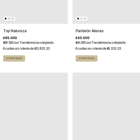
Top Natureza
Pantalón Atenas
$65.000
$50.000
$58.500
con
Transferencia o depósito
$45.000
con
Transferencia o depósito
6
cuotas sin interés de
$10.833,33
6
cuotas sin interés de
$8.333,33
COMPRAR
COMPRAR