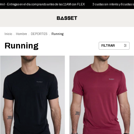
 en el día comprando antes de las 11AM con FLEX
3 cuotas sin interés y 6 cuotas sin interés des
Inicio
.
Hombre
.
DEPORTES
.
Running
Running
FILTRAR