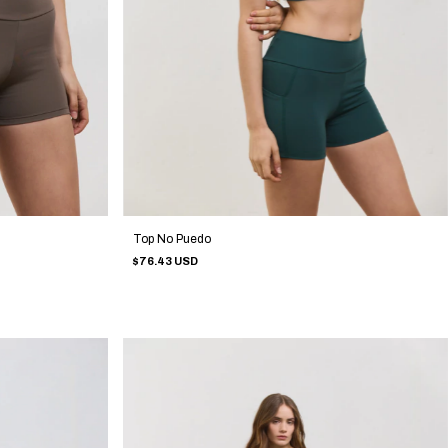
Top No Puedo
$76.43 USD