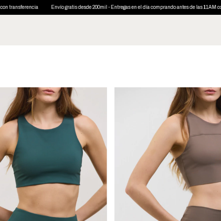
il - Entregas en el día comprando antes de las 11AM con FLEX
3 cuotas sin interés y 6 cuotas s