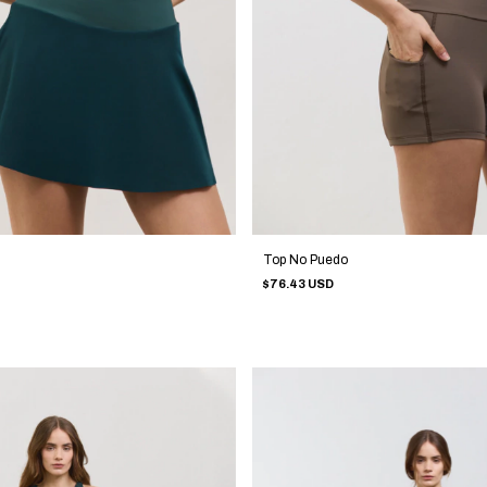
Top No Puedo
$76.43 USD