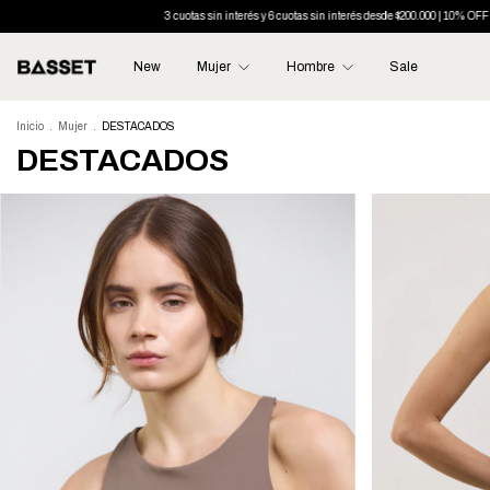
interés y 6 cuotas sin interés desde $200.000 | 10% OFF con transferencia
Envío gratis desde 200m
New
Mujer
Hombre
Sale
Inicio
.
Mujer
.
DESTACADOS
DESTACADOS