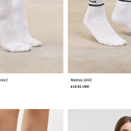
ackx2
Medias 1992
$18.81 USD