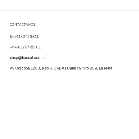
CONTACTÁNOS
5491172722811
+5491172722811
shop@basset.com.ar
Av Cordoba 1233, piso 6, CABA | Calle 59 Nro 839, La Plata