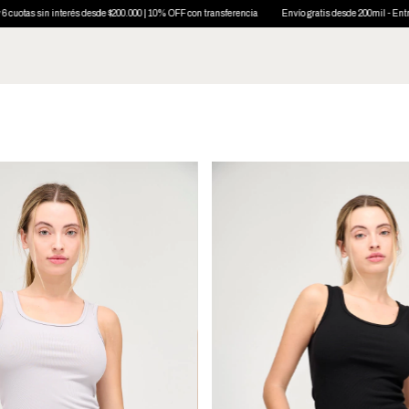
as sin interés desde $200.000 | 10% OFF con transferencia
Envío gratis desde 200mil - Entregas e