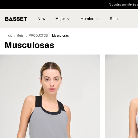
3 cuotas sin interés y 6 cuot
New
Mujer
Hombre
Sale
Inicio
.
Mujer
.
PRODUCTOS
.
Musculosas
Musculosas