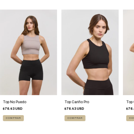
Top No Puedo
Top Cariño Pro
Top 
$76.43 USD
$76.43 USD
$76.
COMPRAR
COMPRAR
CO