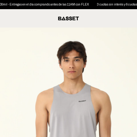
il - Entregas en el día comprando antes de las 11AM con FLEX
3 cuotas sin interés y 6 cuotas si