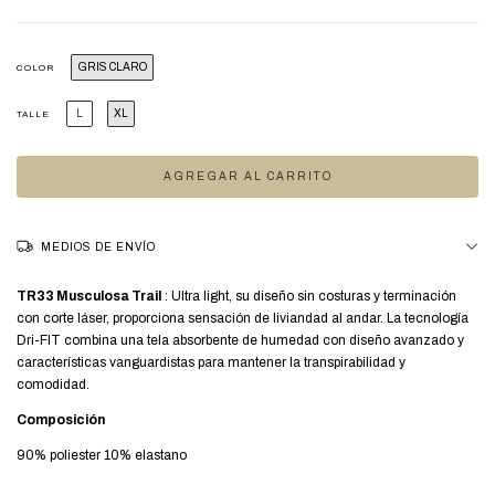
GRIS CLARO
COLOR
L
XL
TALLE
MEDIOS DE ENVÍO
TR33 Musculosa Trail
: Ultra light, su diseño sin costuras y terminación
con corte láser, proporciona sensación de liviandad al andar. La tecnología
Dri-FIT combina una tela absorbente de humedad con diseño avanzado y
características vanguardistas para mantener la transpirabilidad y
comodidad.
Composición
90% poliester 10% elastano