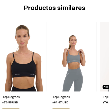
Productos similares
AGO
Top Degrees
Top Degrees
Top 
$64.67 USD
$70.55 USD
$70.