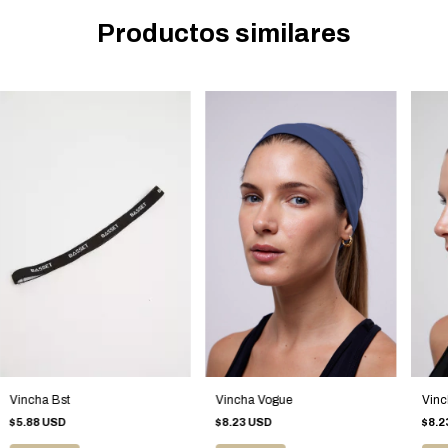
Productos similares
Vincha Vogue
Vinc
Vincha Bst
$8.23 USD
$8.2
$5.88 USD